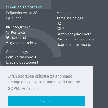
ZAVOD RS ZA ŠOLSTVO
Poljanska cesta 28
Mediji o nas
Ljubljana
Temeljne naloge
IJZ
Pošljite e-mail na
info@zrss.si
CGP
Kontakti
Organizacijske enote
Pojdite na Twitter:
@zrss_si
Razpisi in javne objave
Pojdite na Facebook:
@zavodzasolstvo
Nagrade in priznanja
Splošni pogoji
Politika zasebnosti
Izjava o dostopnosti
OBMOČNE ENOTE
Stran uporablja piškotke za anonimno
Celje
Novo mesto
slednje obisku, ki so v skladu z EU uredbo
Koper
Slovenj Gradec
Kranj
GDPR.
Več o tem
Ljubljana
Maribor
Razumem
Murska Sobota